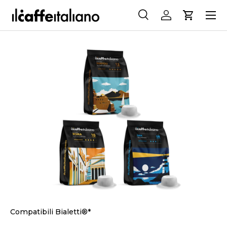
Menu
PASSA AI CONTENUTI
Cerca
Accedi
Carrello
Cerca
Cerca
PASSA ALLE INFORMAZIONI SUL PRODOTTO
Compatibili Bialetti®*