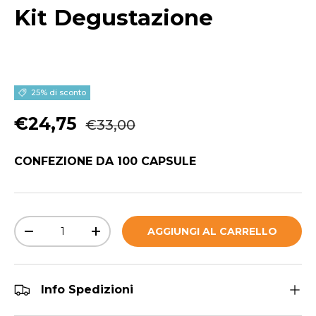
Kit Degustazione
25% di sconto
Prezzo normale
Prezzo di vendita
€24,75
€33,00
CONFEZIONE DA 100 CAPSULE
Q.tà
AGGIUNGI AL CARRELLO
DIMINUIRE LA QUANTITÀ
AUMENTA LA QUANTITÀ
Info Spedizioni