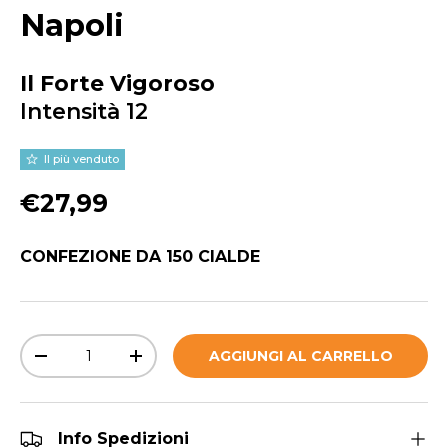
Napoli
Il Forte Vigoroso
Intensità 12
Il più venduto
Prezzo normale
€27,99
CONFEZIONE DA 150 CIALDE
Q.tà
AGGIUNGI AL CARRELLO
DIMINUIRE LA QUANTITÀ
AUMENTA LA QUANTITÀ
Info Spedizioni