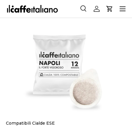
Menu
PASSA AI CONTENUTI
Cerca
Accedi
Carrello
Cerca
Cerca
PASSA ALLE INFORMAZIONI SUL PRODOTTO
Compatibili Cialde ESE