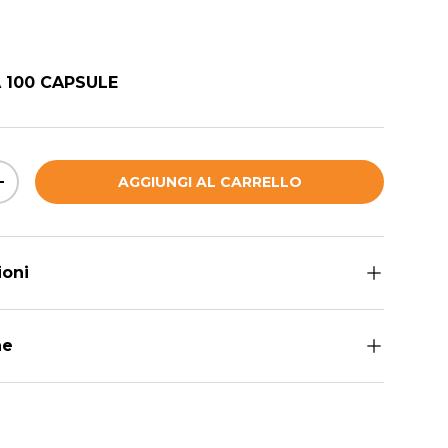
ormale
 100 CAPSULE
AGGIUNGI AL CARRELLO
QUANTITÀ
AUMENTA LA QUANTITÀ
ioni
he