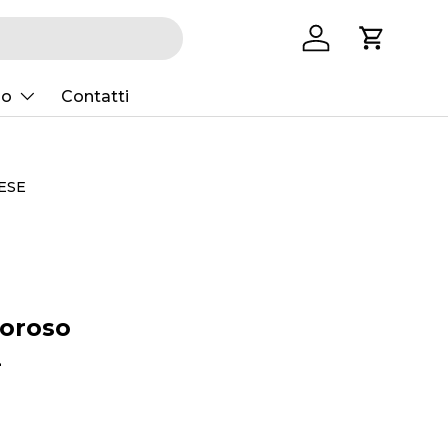
Accedi
Carrello
mo
Contatti
 ESE
goroso
2