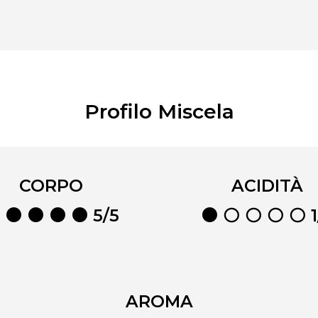
Profilo Miscela
CORPO
ACIDITÀ
 ⚫ ⚫ ⚫ ⚫ 5/5
⚫ ⚪ ⚪ ⚪ ⚪ 1
AROMA