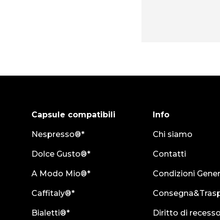
Capsule compatibili
Info
Nespresso®*
Chi siamo
Dolce Gusto®*
Contatti
A Modo Mio®*
Condizioni Gener
Caffitaly®*
Consegna&Trasp
Bialetti®*
Diritto di recess