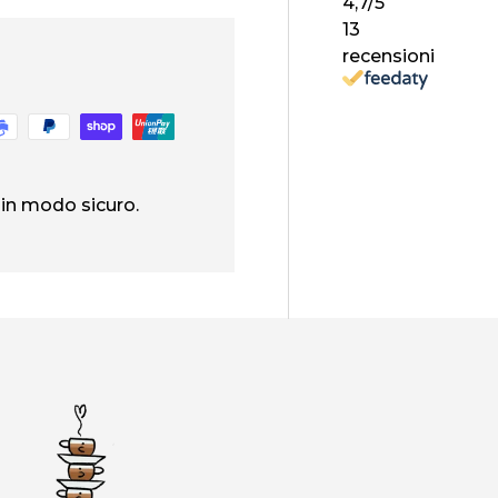
4,7
/5
13
recensioni
 in modo sicuro.