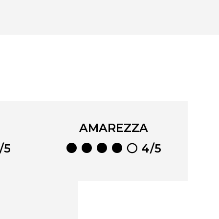
AMAREZZA
/5
⚫ ⚫ ⚫ ⚫ ⚪ 4/5