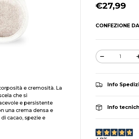
Prezzo n
€27,99
CONFEZIONE DA
Q.tà
DIMINUIRE LA 
Info Spediz
corposità e cremosità. La
scela che si
iacevole e persistente
Info tecnic
on una crema densa e
di cacao, spezie e