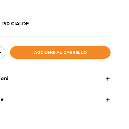
ormale
 150 CIALDE
AGGIUNGI AL CARRELLO
QUANTITÀ
AUMENTA LA QUANTITÀ
ioni
he