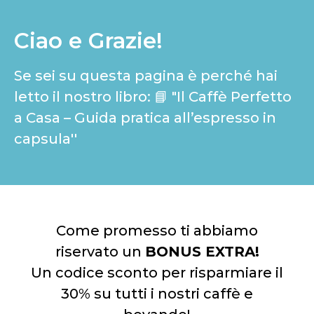
Ciao e Grazie!
Se sei su questa pagina è perché hai
letto il nostro libro: 📘 "Il Caffè Perfetto
a Casa – Guida pratica all’espresso in
capsula''
Come promesso ti abbiamo
riservato un
BONUS EXTRA!
Un codice sconto per risparmiare il
30% su tutti i nostri caffè e