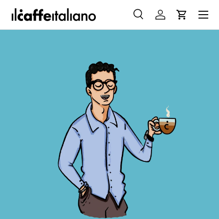
Menu
PASSA AI CONTENUTI
Cerca
Accedi
Carrello
Cerca
Cerca