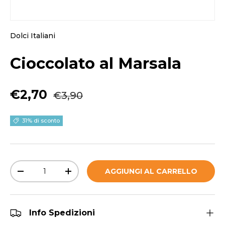
Dolci Italiani
Cioccolato al Marsala
Prezzo normale
Prezzo di vendita
€2,70
€3,90
31% di sconto
Q.tà
AGGIUNGI AL CARRELLO
DIMINUIRE LA QUANTITÀ
AUMENTA LA QUANTITÀ
Info Spedizioni