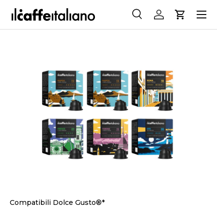
Menu
PASSA AI CONTENUTI
Cerca
Accedi
Carrello
Cerca
Cerca
PASSA ALLE INFORMAZIONI SUL PRODOTTO
Compatibili Dolce Gusto®*