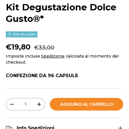
Kit Degustazione Dolce
Gusto®*
40% di sconto
Prezzo normale
Prezzo di vendita
€19,80
€33,00
Imposte incluse
Spedizione
calcolata al momento del
checkout.
CONFEZIONE DA 96 CAPSULE
Q.tà
AGGIUNGI AL CARRELLO
DIMINUIRE LA QUANTITÀ
AUMENTA LA QUANTITÀ
Info Spedizioni