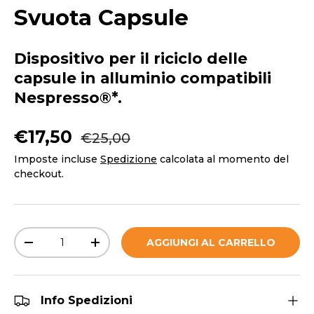
Svuota Capsule
Dispositivo per il riciclo delle
capsule in alluminio compatibili
Nespresso®*.
Prezzo normale
Prezzo di vendita
€17,50
€25,00
Imposte incluse
Spedizione
calcolata al momento del
checkout.
Q.tà
AGGIUNGI AL CARRELLO
DIMINUIRE LA QUANTITÀ
AUMENTA LA QUANTITÀ
Info Spedizioni