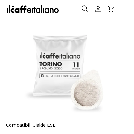
Menu
PASSA AI CONTENUTI
Cerca
Accedi
Carrello
Cerca
Cerca
PASSA ALLE INFORMAZIONI SUL PRODOTTO
Compatibili Cialde ESE