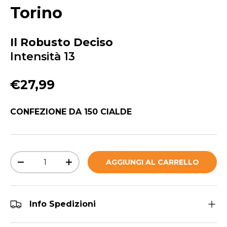
Torino
Il Robusto Deciso
Intensità 13
Prezzo normale
€27,99
CONFEZIONE DA 150 CIALDE
Q.tà
AGGIUNGI AL CARRELLO
DIMINUIRE LA QUANTITÀ
AUMENTA LA QUANTITÀ
Info Spedizioni