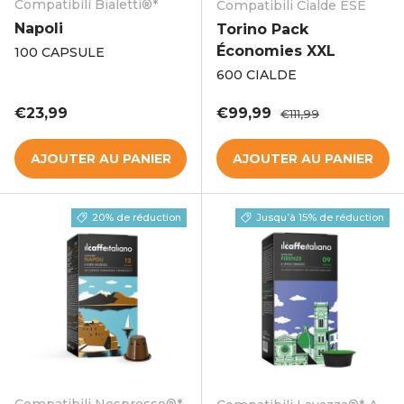
Compatibili Bialetti®*
Compatibili Cialde ESE
Napoli
Torino Pack
Économies XXL
100 CAPSULE
600 CIALDE
Prix habituel
Prix soldé
Prix habituel
€23,99
€99,99
€111,99
AJOUTER AU PANIER
AJOUTER AU PANIER
20% de réduction
Jusqu’à 15% de réduction