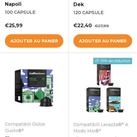
Napoli
Dek
100 CAPSULE
120 CAPSULE
Prix habituel
Prix soldé
Prix habituel
€25,99
€22,40
€27,99
AJOUTER AU PANIER
AJOUTER AU PANIER
30% de réduction
Compatibili Dolce
Compatibili Lavazza®* A
Gusto®*
Modo Mio®*