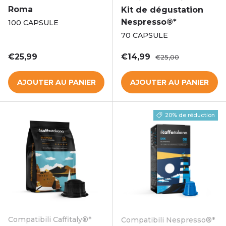
Roma
Kit de dégustation
Nespresso®*
100 CAPSULE
70 CAPSULE
Prix habituel
Prix soldé
Prix habituel
€25,99
€14,99
€25,00
AJOUTER AU PANIER
AJOUTER AU PANIER
20% de réduction
Compatibili Caffitaly®*
Compatibili Nespresso®*