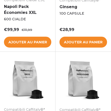
Compatibili Cialde ESE
Compatibili Caffitaly®*
Napoli Pack
Ginseng
Économies XXL
100 CAPSULE
600 CIALDE
Prix soldé
Prix habituel
Prix habituel
€99,99
€28,99
€111,99
AJOUTER AU PANIER
AJOUTER AU PANIER
Compatibili Caffitaly®*
Compatibili Caffitaly®*