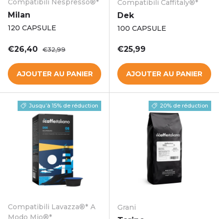
Compatibili Nespresso®*
Compatibili Caffitaly®*
Milan
Dek
120 CAPSULE
100 CAPSULE
Prix soldé
Prix habituel
Prix habituel
€26,40
€25,99
€32,99
AJOUTER AU PANIER
AJOUTER AU PANIER
Jusqu’à 15% de réduction
20% de réduction
Compatibili Lavazza®* A
Grani
Modo Mio®*