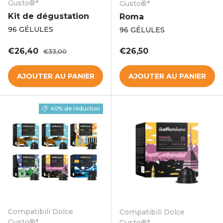
Gusto®*
Gusto®*
Kit de dégustation
Roma
96 GÉLULES
96 GÉLULES
Prix soldé
Prix habituel
Prix habituel
€26,40
€26,50
€33,00
AJOUTER AU PANIER
AJOUTER AU PANIER
40% de réduction
Compatibili Dolce
Compatibili Dolce
Gusto®*
Gusto®*