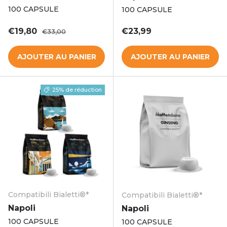
100 CAPSULE
100 CAPSULE
Prix soldé
Prix habituel
Prix habituel
€19,80
€23,99
€33,00
AJOUTER AU PANIER
AJOUTER AU PANIER
25% de réduction
Compatibili Bialetti®*
Compatibili Bialetti®*
Napoli
Napoli
100 CAPSULE
100 CAPSULE