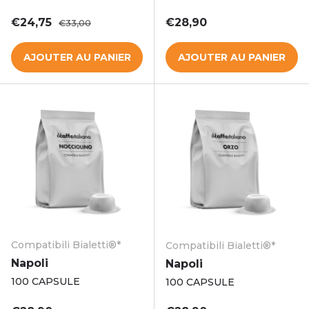
Prix soldé
Prix habituel
Prix habituel
€24,75
€28,90
€33,00
AJOUTER AU PANIER
AJOUTER AU PANIER
Compatibili Bialetti®*
Compatibili Bialetti®*
Napoli
Napoli
100 CAPSULE
100 CAPSULE