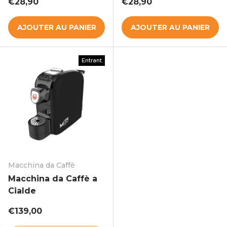
Prix habituel
Prix habituel
€28,90
€28,90
AJOUTER AU PANIER
AJOUTER AU PANIER
Entrant
Macchina da Caffè
Macchina da Caffè a
Cialde
Prix habituel
€139,00