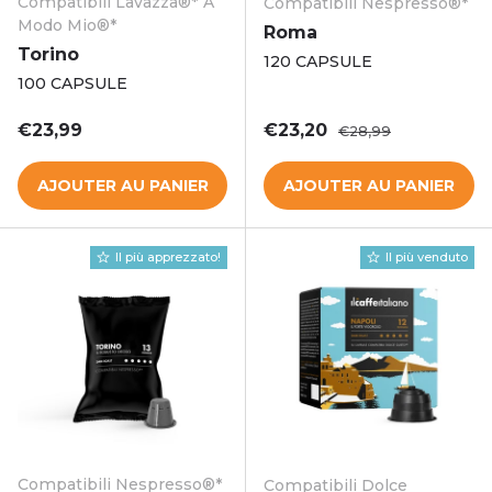
Compatibili Lavazza®* A
Compatibili Nespresso®*
Modo Mio®*
Roma
Torino
120 CAPSULE
100 CAPSULE
Prix habituel
Prix soldé
Prix habituel
€23,99
€23,20
€28,99
AJOUTER AU PANIER
AJOUTER AU PANIER
Il più apprezzato!
Il più venduto
Compatibili Nespresso®*
Compatibili Dolce