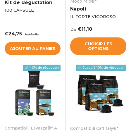
Modo Mio®*
Kit de dégustation
Napoli
100 CAPSULE
IL FORTE VIGOROSO
Prix habituel
€11,10
De
Prix soldé
Prix habituel
€24,75
€33,00
CHOISIR LES
AJOUTER AU PANIER
OPTIONS
40% de réduction
Jusqu’à 10% de réduction
Compatibili Lavazza®* A
Compatibili Caffitaly®*