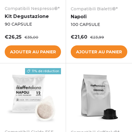
Compatibili Nespresso®*
Compatibili Bialetti®*
Kit Degustazione
Napoli
90 CAPSULE
100 CAPSULE
Prix soldé
Prix habituel
Prix soldé
Prix habituel
€26,25
€21,60
€35,00
€23,99
AJOUTER AU PANIER
AJOUTER AU PANIER
11% de réduction