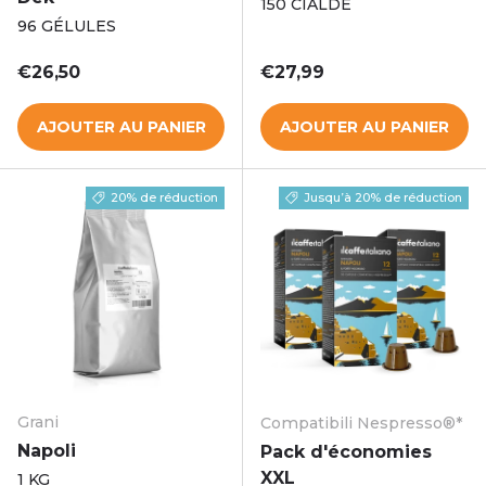
150 CIALDE
96 GÉLULES
Prix habituel
Prix habituel
€26,50
€27,99
AJOUTER AU PANIER
AJOUTER AU PANIER
20% de réduction
Jusqu’à 20% de réduction
Grani
Compatibili Nespresso®*
Napoli
Pack d'économies
XXL
1 KG