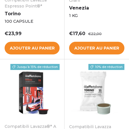
Compatibili Lavazza
Grani
Espresso Point®*
Venezia
Torino
1 KG
100 CAPSULE
Prix habituel
Prix soldé
Prix habituel
€23,99
€17,60
€22,00
AJOUTER AU PANIER
AJOUTER AU PANIER
Jusqu’à 15% de réduction
10% de réduction
Compatibili Lavazza®* A
Compatibili Lavazza