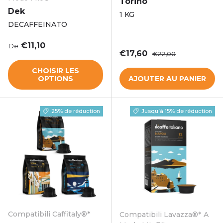
Torino
Dek
1 KG
DECAFFEINATO
Prix habituel
€11,10
De
Prix soldé
Prix habituel
€17,60
€22,00
CHOISIR LES
OPTIONS
AJOUTER AU PANIER
25% de réduction
Jusqu’à 15% de réduction
Compatibili Caffitaly®*
Compatibili Lavazza®* A