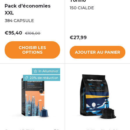
Torino
Pack d'économies
150 CIALDE
XXL
384 CAPSULE
Prix soldé
Prix habituel
€95,40
€106,00
Prix habituel
€27,99
CHOISIR LES
OPTIONS
AJOUTER AU PANIER
In Alluminio!
20% de réduction