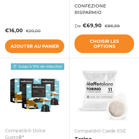
CONFEZIONE
RISPARMIO
Prix soldé
Prix habituel
€69,90
De
€86,99
Prix soldé
Prix habituel
€16,00
€20,00
CHOISIR LES
AJOUTER AU PANIER
OPTIONS
Jusqu’à 10% de réduction
Compatibili Dolce
Compatibili Cialde ESE
Gusto®*