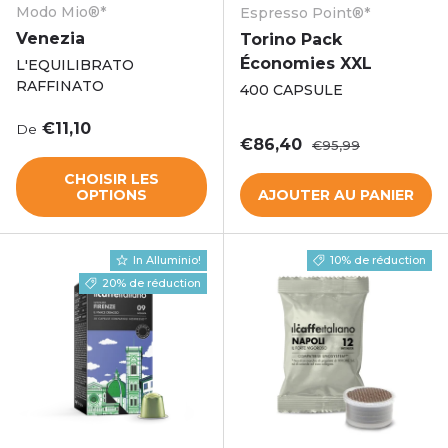
Modo Mio®*
Espresso Point®*
Venezia
Torino Pack
Économies XXL
L'EQUILIBRATO
RAFFINATO
400 CAPSULE
Prix habituel
€11,10
De
Prix soldé
Prix habituel
€86,40
€95,99
CHOISIR LES
OPTIONS
AJOUTER AU PANIER
In Alluminio!
10% de réduction
20% de réduction