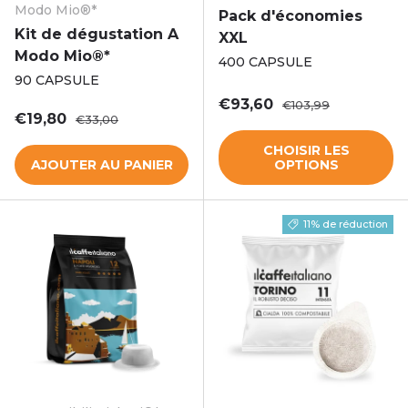
Modo Mio®*
Pack d'économies
Kit de dégustation A
XXL
Modo Mio®*
400 CAPSULE
90 CAPSULE
Prix soldé
Prix habituel
€93,60
€103,99
Prix soldé
Prix habituel
€19,80
€33,00
CHOISIR LES
AJOUTER AU PANIER
OPTIONS
11% de réduction