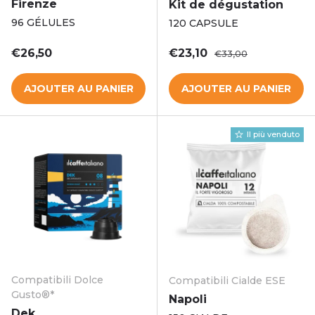
Firenze
Kit de dégustation
96 GÉLULES
120 CAPSULE
Prix habituel
Prix soldé
Prix habituel
€26,50
€23,10
€33,00
AJOUTER AU PANIER
AJOUTER AU PANIER
Il più venduto
Compatibili Dolce
Compatibili Cialde ESE
Gusto®*
Napoli
Dek