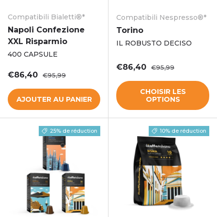
Compatibili Bialetti®*
Compatibili Nespresso®*
Napoli Confezione
Torino
XXL Risparmio
IL ROBUSTO DECISO
400 CAPSULE
Prix soldé
Prix habituel
€86,40
€95,99
Prix soldé
Prix habituel
€86,40
€95,99
CHOISIR LES
AJOUTER AU PANIER
OPTIONS
25% de réduction
10% de réduction