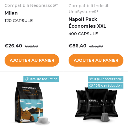
Compatibili Nespresso®*
Compatibili Indesit
UnoSystem®*
Milan
Napoli Pack
120 CAPSULE
Économies XXL
400 CAPSULE
Prix soldé
Prix habituel
Prix soldé
Prix habituel
€26,40
€86,40
€32,99
€95,99
AJOUTER AU PANIER
AJOUTER AU PANIER
10% de réduction
Il più apprezzato!
10% de réduction