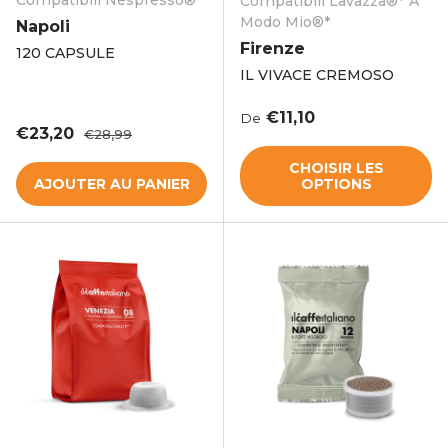
Compatibili Nespresso®*
Compatibili Lavazza®* A
Modo Mio®*
Napoli
Firenze
120 CAPSULE
IL VIVACE CREMOSO
Prix habituel
€11,10
De
Prix soldé
Prix habituel
€23,20
€28,99
CHOISIR LES
AJOUTER AU PANIER
OPTIONS