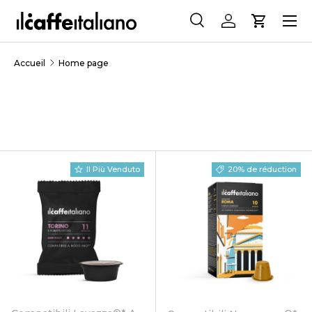
Menu
ALLER AU CONTENU
Recherche
Se connecter
Panier
Recherche
Rechercher
Accueil
Home page
Il Più Venduto
20% de réduction