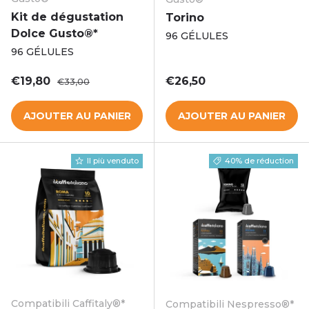
Kit de dégustation
Torino
Dolce Gusto®*
96 GÉLULES
96 GÉLULES
Prix soldé
Prix habituel
Prix habituel
€19,80
€26,50
€33,00
AJOUTER AU PANIER
AJOUTER AU PANIER
Il più venduto
40% de réduction
Compatibili Caffitaly®*
Compatibili Nespresso®*