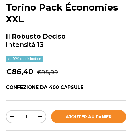
Torino
Pack Économies
XXL
Il Robusto Deciso
Intensità 13
10% de réduction
Prix habituel
Prix soldé
€86,40
€95,99
CONFEZIONE DA 400 CAPSULE
Qté
AJOUTER AU PANIER
DIMINUER LA QUANTITÉ
AUGMENTER LA QUANTITÉ